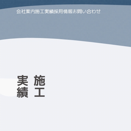
会社案内
施工実績
採用情報
お問い合わせ
施
工
実
績